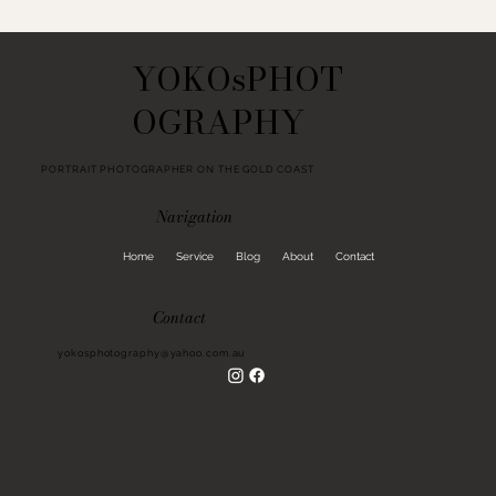
Crafting Elegance: Your Memories
Captured with Finesse
YOKOsPHOT
OGRAPHY
PORTRAIT PHOTOGRAPHER ON THE GOLD COAST
Navigation
Home
Service
Blog
About
Contact
Contact
yokosphotography@yahoo.com.au